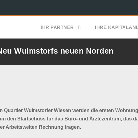
IHR PARTNER
IHRE KAPITALAN
 Neu Wulmstorfs neuen Norden
uartier Wulmstorfer Wiesen werden die ersten Wohnunge
nun den Startschuss für das Büro- und Ärztezentrum, das da
der Arbeitswelten Rechnung tragen.