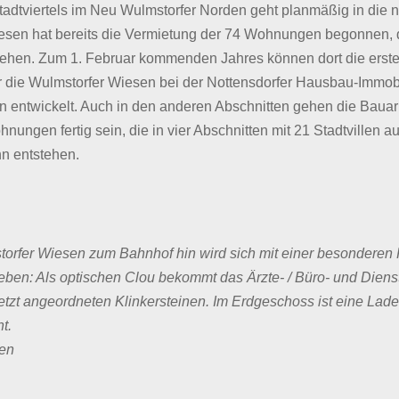
adtviertels im Neu Wulmstorfer Norden geht planmäßig in die n
sen hat bereits die Vermietung der 74 Wohnungen begonnen, d
ehen. Zum 1. Februar kommenden Jahres können dort die ersten
ür die Wulmstorfer Wiesen bei der Nottensdorfer Hausbau-Immobi
entwickelt. Auch in den anderen Abschnitten gehen die Bauar
nungen fertig sein, die in vier Abschnitten mit 21 Stadtvillen 
hn entstehen.
orfer Wiesen zum Bahnhof hin wird sich mit einer besonderen
n: Als optischen Clou bekommt das Ärzte- / Büro- und Dienst
tzt angeordneten Klinkersteinen. Im Erdgeschoss ist eine Lad
t.
ten