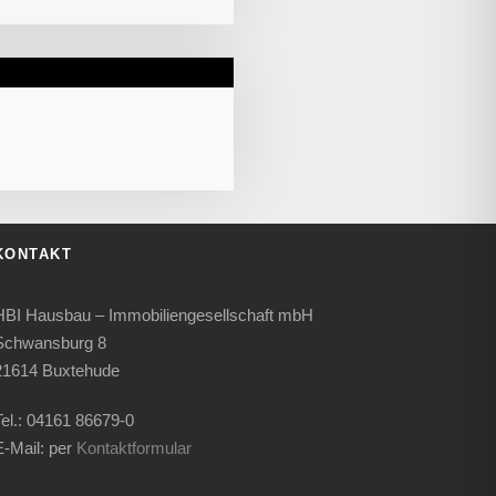
KONTAKT
HBI Hausbau – Immobiliengesellschaft mbH
Schwansburg 8
21614 Buxtehude
Tel.: 04161 86679-0
E-Mail: per
Kontaktformular