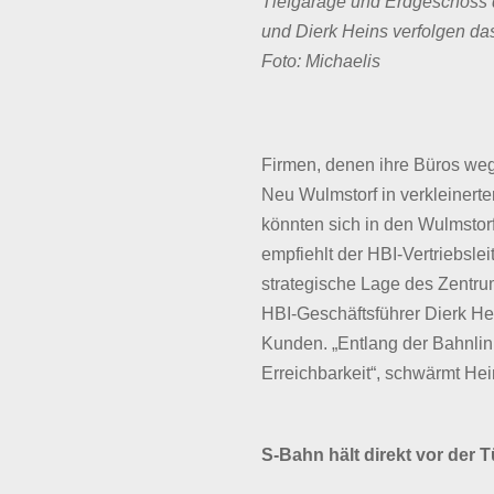
Tiefgarage und Erdgeschoss d
und Dierk Heins verfolgen 
Foto: Michaelis
Firmen, denen ihre Büros weg
Neu Wulmstorf in verkleinert
könnten sich in den Wulmstorf
empfiehlt der HBI-Vertriebslei
strategische Lage des Zentru
HBI-Geschäftsführer Dierk Hein
Kunden. „Entlang der Bahnlin
Erreichbarkeit“, schwärmt Hein
S-Bahn hält direkt vor der T