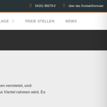
04161 86679-0
über das Kontaktformular
LAGE
FREIE STELLEN
NEWS
n vermietet, und
s Viertel rahmen wird. Es