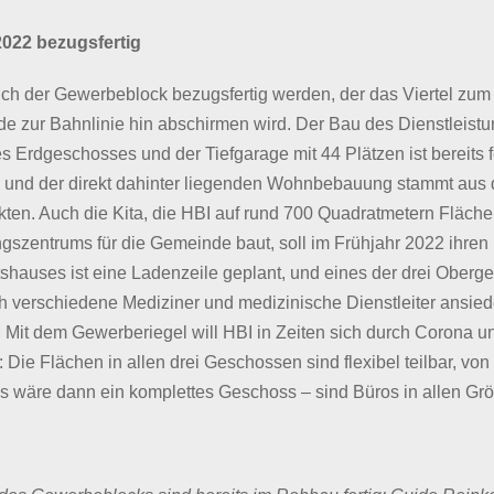
022 bezugsfertig
uch der Gewerbeblock bezugsfertig werden, der das Viertel zu
 zur Bahnlinie hin abschirmen wird. Der Bau des Dienstleistun
Erdgeschosses und der Tiefgarage mit 44 Plätzen ist bereits fe
 und der direkt dahinter liegenden Wohnbebauung stammt aus
kten. Auch die Kita, die HBI auf rund 700 Quadratmetern Fläch
ungszentrums für die Gemeinde baut, soll im Frühjahr 2022 ihre
hauses ist eine Ladenzeile geplant, und eines der drei Oberges
 verschiedene Mediziner und medizinische Dienstleiter ansiede
g. Mit dem Gewerberiegel will HBI in Zeiten sich durch Corona u
 Die Flächen in allen drei Geschossen sind flexibel teilbar, vo
s wäre dann ein komplettes Geschoss – sind Büros in allen Grö