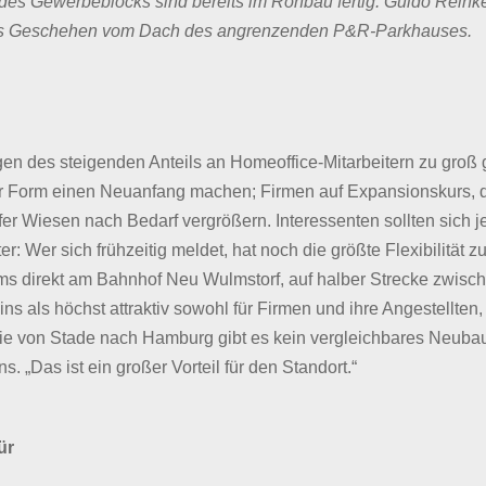
es Gewerbeblocks sind bereits im Rohbau fertig: Guido Reinke 
das Geschehen vom Dach des angrenzenden P&R-Parkhauses.
en des steigenden Anteils an Homeoffice-Mitarbeitern zu groß 
er Form einen Neuanfang machen; Firmen auf Expansionskurs, d
er Wiesen nach Bedarf vergrößern. Interessenten sollten sich j
ter: Wer sich frühzeitig meldet, hat noch die größte Flexibilität 
ms direkt am Bahnhof Neu Wulmstorf, auf halber Strecke zwisc
s als höchst attraktiv sowohl für Firmen und ihre Angestellten, 
ie von Stade nach Hamburg gibt es kein vergleichbares Neubaup
s. „Das ist ein großer Vorteil für den Standort.“
ür