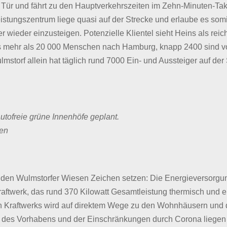
er Tür und fährt zu den Hauptverkehrszeiten im Zehn-Minuten-T
istungszentrum liege quasi auf der Strecke und erlaube es somit
 wieder einzusteigen. Potenzielle Klientel sieht Heins als rei
s mehr als 20 000 Menschen nach Hamburg, knapp 2400 sind 
storf allein hat täglich rund 7000 Ein- und Aussteiger auf der 
autofreie grüne Innenhöfe geplant.
ten
 den Wulmstorfer Wiesen Zeichen setzen: Die Energieversorgung
raftwerk, das rund 370 Kilowatt Gesamtleistung thermisch und 
en Kraftwerks wird auf direktem Wege zu den Wohnhäusern und
tät des Vorhabens und der Einschränkungen durch Corona liegen