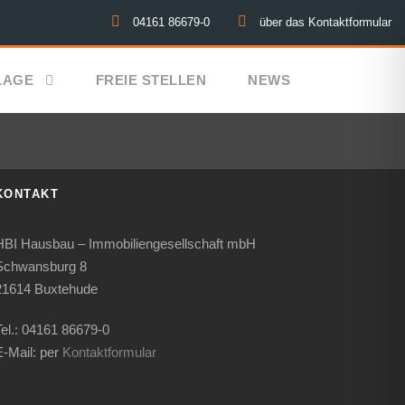
04161 86679-0
über das Kontaktformular
LAGE
FREIE STELLEN
NEWS
KONTAKT
HBI Hausbau – Immobiliengesellschaft mbH
Schwansburg 8
21614 Buxtehude
Tel.: 04161 86679-0
E-Mail: per
Kontaktformular